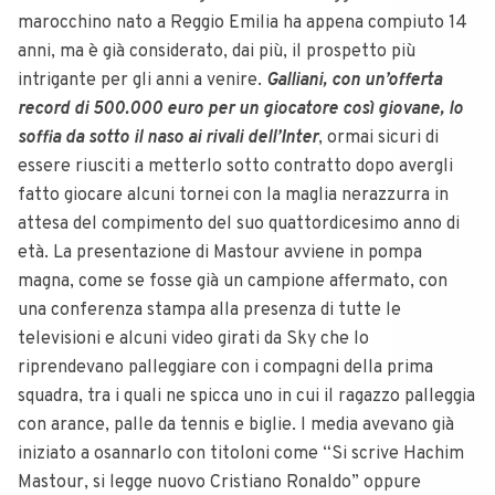
marocchino nato a Reggio Emilia ha appena compiuto 14
anni, ma è già considerato, dai più, il prospetto più
intrigante per gli anni a venire.
Galliani, con un’offerta
record di 500.000 euro per un giocatore così giovane, lo
soffia da sotto il naso ai rivali dell’Inter
, ormai sicuri di
essere riusciti a metterlo sotto contratto dopo avergli
fatto giocare alcuni tornei con la maglia nerazzurra in
attesa del compimento del suo quattordicesimo anno di
età. La presentazione di Mastour avviene in pompa
magna, come se fosse già un campione affermato, con
una conferenza stampa alla presenza di tutte le
televisioni e alcuni video girati da Sky che lo
riprendevano palleggiare con i compagni della prima
squadra, tra i quali ne spicca uno in cui il ragazzo palleggia
con arance, palle da tennis e biglie. I media avevano già
iniziato a osannarlo con titoloni come “Si scrive Hachim
Mastour, si legge nuovo Cristiano Ronaldo” oppure