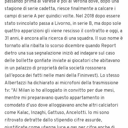
passando prima al Varese e poi al Verona dove, dopo una
stagione di serie cadetta, riesce finalmente a calcare i
campi di serie A per quindici volte. Nel 2018 dopo essere
stato svincolato passa a Livorno, in serie B, ma dopo sole
quattro apparizioni gli viene rescisso il contratto e oggi, a
31 anni, è ancora alla ricerca di una squadra. Il suo nome è
tornato alla ribalta lo scorso dicembre quando Report
dietro una sua segnalazione iniziò ad indagare sul caso
delle bollette gonfiate inviate ai giocatori che abitavano
in un palazzo di proprietà della società rossonera
(all’epoca dei fatti nelle mani della Fininvest). Lo stesso
Albertazzi ha dichiarato ai microfoni della trasmissione
tv: “Al Milan io ho alloggiato in convitto per due mesi,
mentre mi preparavano questo appartamento in
comodato d’uso dove alloggiavano anche altri calciatori
come Kalac, Inzaghi, Gattuso, Ancelotti. Io mi sono
ritrovato detratte dallo stipendio cifre assurde,
giustificate come utenze luce e gas per cifre anche di