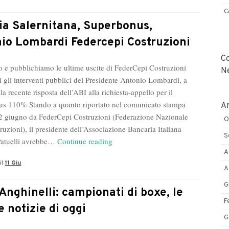
D’Ignazio
C
e
zia Salernitana, Superbonus,
Massimo
io Lombardi Federcepi Costruzioni
Palombella
C
nella
 e pubblichiamo le ultime uscite di FederCepi Costruzioni
N
rassegna
i gli interventi pubblici del Presidente Antonio Lombardi, a
stampa
lla recente risposta dell’ABI alla richiesta-appello per il
del
s 110% Stando a quanto riportato nel comunicato stampa
Ar
professore
l 2 giugno da FederCepi Costruzioni (Federazione Nazionale
O
ruzioni), il presidente dell’Associazione Bancaria Italiana
S
Edilizia
Patuelli avrebbe…
Continue reading
Salernitana,
A
il
11 Giu
Superbonus,
A
Antonio
G
Lombardi
Anghinelli: campionati di boxe, le
Federcepi
F
e notizie di oggi
Costruzioni
G