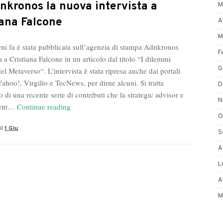
ggente
nkronos la nuova intervista a
M
rio
iana Falcone
A
Ignazio
M
rni fa è stata pubblicata sull’agenzia di stampa Adnkronos
F
ta a Cristiana Falcone in un articolo dal titolo “I dilemmi
G
del Metaverso“. L’intervista è stata ripresa anche dai portali
ahoo!, Virgilio e TecNews, per dirne alcuni. Si tratta
D
o di una recente serie di contributi che la strategic advisor e
N
Su
dent…
Continue reading
O
Adnkronos
il
1 Giu
la
S
nuova
A
intervista
L
a
Cristiana
A
Falcone
M