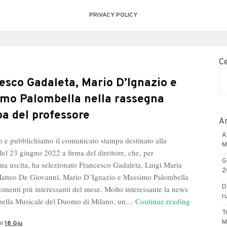
PRIVACY POLICY
C
esco Gadaleta, Mario D’Ignazio e
mo Palombella nella rassegna
a del professore
Ar
A
 e pubblichiamo il comunicato stampa destinato alla
M
del 23 giugno 2022 a firma del direttore, che, per
G
ima uscita, ha selezionato Francesco Gadaleta, Luigi Maria
2
Matteo De Giovanni, Mario D’Ignazio e Massimo Palombella
D
gomenti più interessanti del mese. Molto interessante la news
r
Francesco
ppella Musicale del Duomo di Milano, un…
Continue reading
Gadaleta,
T
M
il
18 Giu
Mario