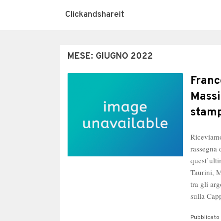
Clickandshareit
MESE:
GIUGNO 2022
Franc
Massi
stamp
Riceviamo
rassegna 
quest’ult
Taurini, 
tra gli ar
sulla Ca
Pubblicato 