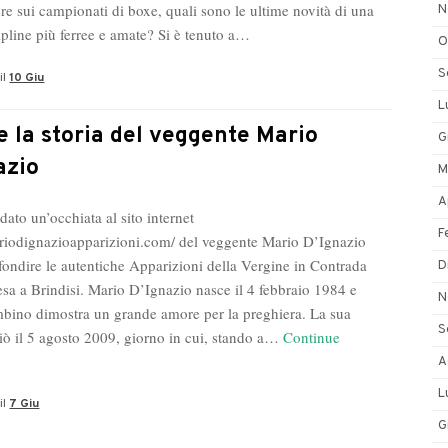
re sui campionati di boxe, quali sono le ultime novità di una
N
ipline più ferree e amate? Si è tenuto a…
O
S
il
10 Giu
L
e la storia del veggente Mario
G
azio
M
A
ato un’occhiata al sito internet
F
ariodignazioapparizioni.com/ del veggente Mario D’Ignazio
fondire le autentiche Apparizioni della Vergine in Contrada
D
esa a Brindisi. Mario D’Ignazio nasce il 4 febbraio 1984 e
N
mbino dimostra un grande amore per la preghiera. La sua
S
iò il 5 agosto 2009, giorno in cui, stando a…
Continue
line
A
L
il
7 Giu
oria
G
l