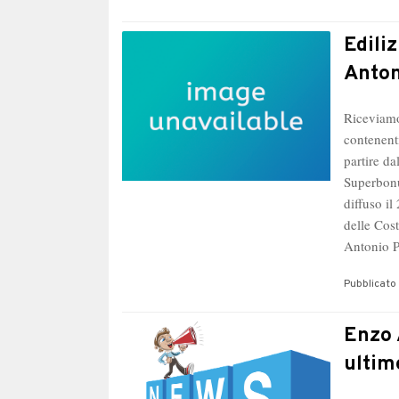
Edili
Anton
Riceviamo
contenent
partire da
Superbonu
diffuso i
delle Cost
Antonio 
Pubblicato 
Enzo 
ultim