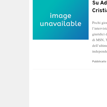
ve
Su Ad
Ma
Crist
D’
Pochi gio
l’intervis
giuridici 
di MSN, Y
dell’ultim
indepen
Pubblicato 