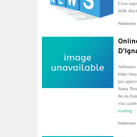
Cosa sape
delle disc
Pubblicato 
Onlin
D’Ign
Abbiamo d
https://m
per appro
Santa Ter
fin da ba
vita camb
On
reading
la
Pubblicato 
st
de