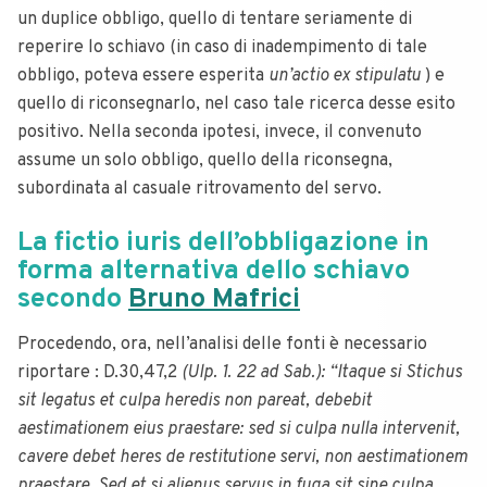
un duplice obbligo, quello di tentare seriamente di
reperire lo schiavo (in caso di inadempimento di tale
obbligo, poteva essere esperita
un’actio ex stipulatu
) e
quello di riconsegnarlo, nel caso tale ricerca desse esito
positivo. Nella seconda ipotesi, invece, il convenuto
assume un solo obbligo, quello della riconsegna,
subordinata al casuale ritrovamento del servo.
La fictio iuris dell’obbligazione in
forma alternativa dello schiavo
secondo
Bruno Mafrici
Procedendo, ora, nell’analisi delle fonti è necessario
riportare : D.30,47,2
(Ulp. 1. 22 ad Sab.): “ltaque si Stichus
sit legatus et culpa heredis non pareat, debebit
aestimationem eius praestare: sed si culpa nulla intervenit,
cavere debet heres de restitutione servi, non aestimationem
praestare.
Sed et si alienus servus in fuga sit sine culpa