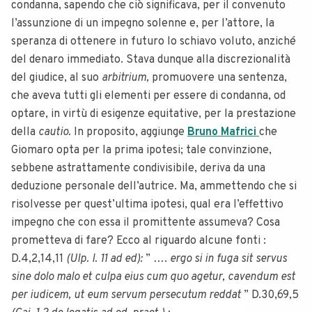
condanna, sapendo che ciò significava, per il convenuto
l’assunzione di un impegno solenne e, per l’attore, la
speranza di ottenere in futuro lo schiavo voluto, anziché
del denaro immediato. Stava dunque alla discrezionalità
del giudice, al suo
arbitrium,
promuovere una sentenza,
che aveva tutti gli elementi per essere di condanna, od
optare, in virtù di esigenze equitative, per la prestazione
della
cautio.
In proposito, aggiunge
Bruno Mafrici
che
Giomaro opta per la prima ipotesi; tale convinzione,
sebbene astrattamente condivisibile, deriva da una
deduzione personale dell’autrice. Ma, ammettendo che si
risolvesse per quest’ultima ipotesi, qual era l’effettivo
impegno che con essa il promittente assumeva? Cosa
prometteva di fare? Ecco al riguardo alcune fonti :
D.4,2,14,11
(Ulp. l. 11 ad ed):
” ….
ergo si in fuga sit servus
sine dolo malo et culpa eius cum quo agetur, cavendum est
per iudicem, ut eum servum persecutum reddat
” D.30,69,5