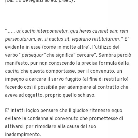
(Gai. 1.2 de legatis ad ed. praet.) :
“…..
ut cautio interponeretur, qua heres caveret eam rem
persecuturum, et, si nactus sit, legatario restituturum.
” E’
evidente in esse (come in molte altre), l’utilizzo del
verbo “
persequor”
che significa” cercare”. Sembra perciò
manifesto, pur non conoscendo la precisa formula della
cautio,
che questa comportasse, per il convenuto, un
impegno a cercare il servo fuggito (al fine di restituirlo)
facendo così il possibile per adempiere al contratto che
aveva ad oggetto, proprio quello schiavo.
E’ infatti logico pensare che il giudice ritenesse equo
evitare la condanna al convenuto che promettesse di
attivarsi, per rimediare alla causa del suo
inadempimento.