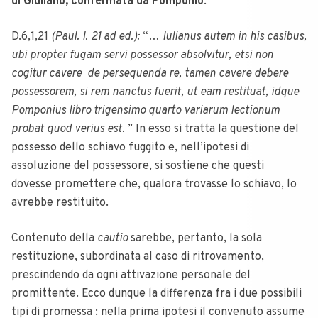
di Giuliano, confermata da Pomponio
:
D.6,1,21
(Paul. I. 21 ad ed.):
“…
Iulianus autem in his casibus,
ubi propter fugam servi possessor absolvitur, etsi non
cogitur cavere de persequenda re, tamen cavere debere
possessorem, si rem nanctus fuerit, ut eam restituat, idque
Pomponius libro trigensimo quarto variarum lectionum
probat quod verius est.
” In esso si tratta la questione del
possesso dello schiavo fuggito e, nell’ipotesi di
assoluzione del possessore, si sostiene che questi
dovesse promettere che, qualora trovasse lo schiavo, lo
avrebbe restituito.
Contenuto della
cautio
sarebbe, pertanto, la sola
restituzione, subordinata al caso di ritrovamento,
prescindendo da ogni attivazione personale del
promittente. Ecco dunque la differenza fra i due possibili
tipi di promessa : nella prima ipotesi il convenuto assume