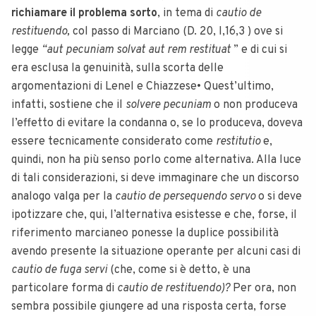
richiamare il problema sorto
, in tema di
cautio de
restituendo,
col passo di Marciano (D. 20, I,16,3 ) ove si
legge
“aut pecuniam solvat aut rem restituat
” e di cui si
era esclusa la genuinità, sulla scorta delle
argomentazioni di Lenel e Chiazzese• Quest’ultimo,
infatti, sostiene che il
solvere pecuniam
o non produceva
l’effetto di evitare la condanna o, se lo produceva, doveva
essere tecnicamente considerato come
restitutio
e,
quindi, non ha più senso porlo come alternativa. Alla luce
di tali considerazioni, si deve immaginare che un discorso
analogo valga per la
cautio de persequendo servo
o si deve
ipotizzare che, qui, l’alternativa esistesse e che, forse, il
riferimento marcianeo ponesse la duplice possibilità
avendo presente la situazione operante per alcuni casi di
cautio de fuga servi
(che, come si è detto, è una
particolare forma di
cautio de restituendo)?
Per ora, non
sembra possibile giungere ad una risposta certa, forse