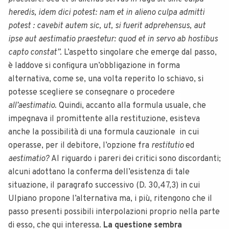
heredis, idem dici potest: nam et in alieno culpa admitti
potest : cavebit autem sic, ut, si fuerit adprehensus, aut
ipse aut aestimatio praestetur: quod et in servo ab hostibus
capto constat”.
L’aspetto singolare che emerge dal passo,
è laddove si configura un’obbligazione in forma
alternativa, come se, una volta reperito lo schiavo, si
potesse scegliere se consegnare o procedere
all’aestimatio.
Quindi, accanto alla formula usuale, che
impegnava il promittente alla restituzione, esisteva
anche la possibilità di una formula cauzionale in cui
operasse, per il debitore, l’opzione fra
restitutio
ed
aestimatio?
Al riguardo i pareri dei critici sono discordanti;
alcuni adottano la conferma dell’esistenza di tale
situazione, il paragrafo successivo (D. 30,47,3) in cui
Ulpiano propone l’alternativa ma, i più, ritengono che il
passo presenti possibili interpolazioni proprio nella parte
di esso, che qui interessa.
La questione sembra