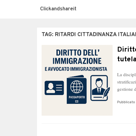
Clickandshareit
TAG:
RITARDI CITTADINANZA ITALI
Dirit
tutel
La discipl
stratific
gestione d
Pubblicato 