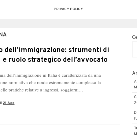
PRIVACY POLICY
ANA
C
to dell’immigrazione: strumenti di
a e ruolo strategico dell’avvocato
Ar
ina dell’immigrazione in Italia è caratterizzata da una
azione normativa che rende estremamente complessa la
A
M
elle pratiche relative a ingressi, soggiorni…
G
il
21 Ago
2
D
r
T
M