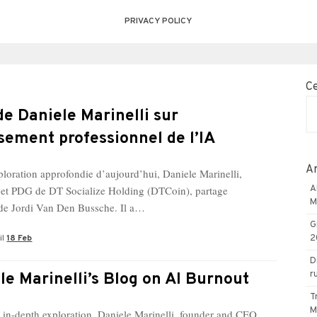
PRIVACY POLICY
C
de Daniele Marinelli sur
isement professionnel de l’IA
Ar
ploration approfondie d’aujourd’hui, Daniele Marinelli,
 et PDG de DT Socialize Holding (DTCoin), partage
A
M
e de Jordi Van Den Bussche. Il a…
G
il
18 Feb
2
D
r
le Marinelli’s Blog on AI Burnout
T
M
s in-depth exploration, Daniele Marinelli, founder and CEO