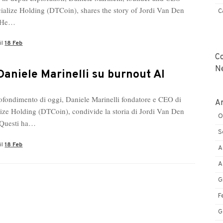
ialize Holding (DTCoin), shares the story of Jordi Van Den
C
. He…
il
18 Feb
C
N
Daniele Marinelli su burnout AI
ofondimento di oggi, Daniele Marinelli fondatore e CEO di
Ar
ize Holding (DTCoin), condivide la storia di Jordi Van Den
O
 Questi ha…
S
il
18 Feb
A
A
G
F
G