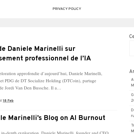
PRIVACY POLICY
C
de Daniele Marinelli sur
isement professionnel de l’IA
Ar
ploration approfondie d’aujourd’hui, Daniele Marinelli,
 et PDG de DT Socialize Holding (DTCoin), partage
A
M
e de Jordi Van Den Bussche. Il a…
G
il
18 Feb
2
D
r
le Marinelli’s Blog on AI Burnout
T
M
s in-depth exploration, Daniele Marinelli, founder and CEO