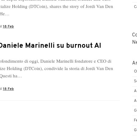
ialize Holding (DTCoin), shares the story of Jordi Van Den
C
. He…
il
18 Feb
C
N
Daniele Marinelli su burnout AI
ofondimento di oggi, Daniele Marinelli fondatore e CEO di
Ar
ize Holding (DTCoin), condivide la storia di Jordi Van Den
O
 Questi ha…
S
il
18 Feb
A
A
G
F
G