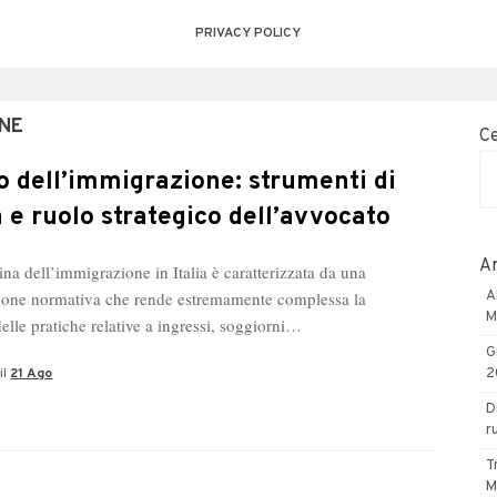
PRIVACY POLICY
NE
C
to dell’immigrazione: strumenti di
a e ruolo strategico dell’avvocato
Ar
ina dell’immigrazione in Italia è caratterizzata da una
azione normativa che rende estremamente complessa la
A
M
elle pratiche relative a ingressi, soggiorni…
G
il
21 Ago
2
D
r
T
M