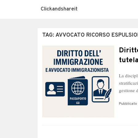
Clickandshareit
TAG:
AVVOCATO RICORSO ESPULSIO
Dirit
tutel
La discipl
stratific
gestione d
Pubblicato 